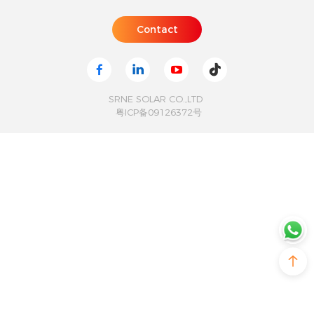
SRNE SOLAR CO.,LTD
粤ICP备09126372号